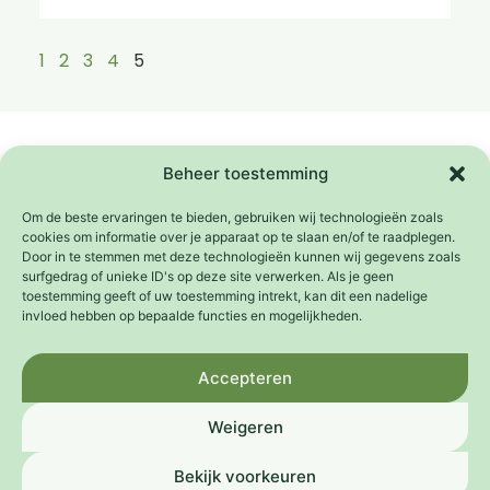
1
2
3
4
5
Samenwerkingen
Het Platform Weeffouten wordt mede mogelijk
Beheer toestemming
gemaakt door de
Adessium Foundation
.
Om de beste ervaringen te bieden, gebruiken wij technologieën zoals
cookies om informatie over je apparaat op te slaan en/of te raadplegen.
Door in te stemmen met deze technologieën kunnen wij gegevens zoals
surfgedrag of unieke ID's op deze site verwerken. Als je geen
toestemming geeft of uw toestemming intrekt, kan dit een nadelige
invloed hebben op bepaalde functies en mogelijkheden.
Een initiatief van
Accepteren
Weigeren
Bekijk voorkeuren