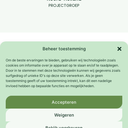
PROJECTGROEP
Samenwerkingen
Het Platform Weeffouten wordt mede mogelijk
Beheer toestemming
gemaakt door de
Adessium Foundation
.
Om de beste ervaringen te bieden, gebruiken wij technologieën zoals
cookies om informatie over je apparaat op te slaan en/of te raadplegen.
Door in te stemmen met deze technologieën kunnen wij gegevens zoals
surfgedrag of unieke ID's op deze site verwerken. Als je geen
toestemming geeft of uw toestemming intrekt, kan dit een nadelige
invloed hebben op bepaalde functies en mogelijkheden.
Een initiatief van
Accepteren
Weigeren
Bekijk voorkeuren