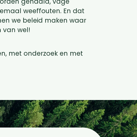
t worden gehaald, vage
lemaal weeffouten. En dat
unnen we beleid maken waar
 van wel!
agen, met onderzoek en met