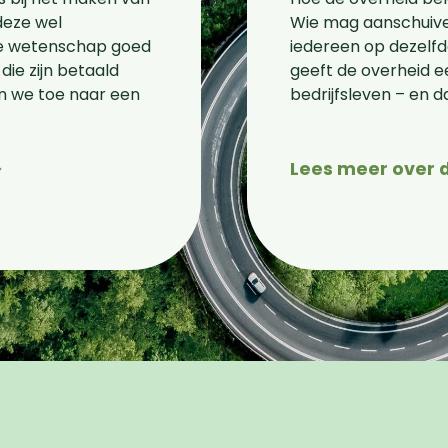
deze wel
Wie mag aanschuiv
t je wetenschap goed
iedereen op dezelf
ie zijn betaald
geeft de overheid e
n we toe naar een
bedrijfsleven – en 
>
Lees meer over 