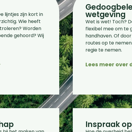
Gedoogbele
wetgeving
lijntjes zijn kort in
zichtig. Wie heeft
Wet is wet! Toch? De
ontroleren? Worden
flexibel mee om te g
doende gehoord? Wij
handhaven. Of door 
routes op te nemen.
regie te nemen.
>
Lees meer over 
hap
Inspraak op
s bij het maken van
Hoe de overheid bele