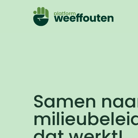
Samen naa
milieubelei
dat werkt!