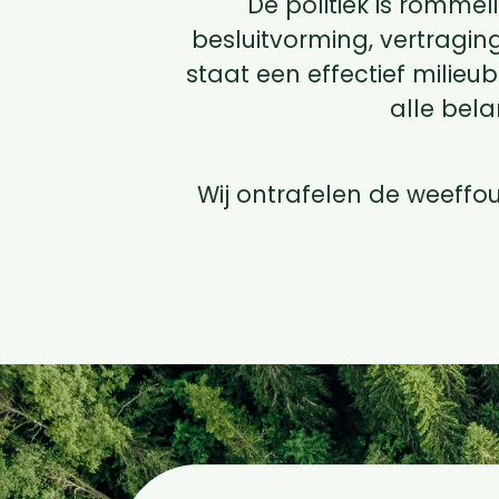
De politiek is rommel
besluitvorming, vertragi
staat een effectief milie
alle bel
Wij ontrafelen de weeffou