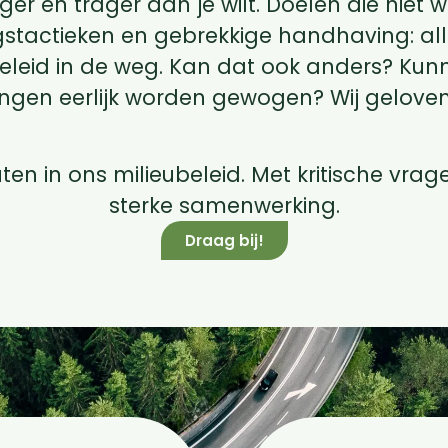
iger en trager dan je wilt. Doelen die nie
ngstactieken en gebrekkige handhaving: al
ubeleid in de weg. Kan dat ook anders? K
angen eerlijk worden gewogen? Wij geloven
ten in ons milieubeleid. Met kritische vr
sterke samenwerking.
Draag bij!