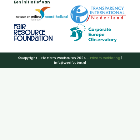
Een initiatief van
©Copyright – Platform Weeffouten 2024 –
Privacy verklaring
|
info@weeffouten.nl