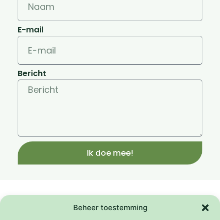
E-mail
Bericht
Ik doe mee!
Samenwerkingen
Het Platform Weeffouten wordt mede mogelijk
Beheer toestemming
gemaakt door de
Adessium Foundation
.