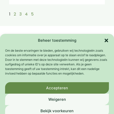
1
2
3
4
5
Samenwerkingen
Het Platform Weeffouten wordt mede mogelijk
Beheer toestemming
gemaakt door de
Adessium Foundation
.
Om de beste ervaringen te bieden, gebruiken wij technologieën zoals
cookies om informatie over je apparaat op te slaan en/of te raadplegen.
Door in te stemmen met deze technologieën kunnen wij gegevens zoals
surfgedrag of unieke ID's op deze site verwerken. Als je geen
toestemming geeft of uw toestemming intrekt, kan dit een nadelige
invloed hebben op bepaalde functies en mogelijkheden.
Een initiatief van
Accepteren
Weigeren
Bekijk voorkeuren