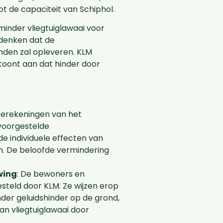
t de capaciteit van Schiphol.
inder vliegtuiglawaai voor
 denken dat de
nden zal opleveren. KLM
 toont aan dat hinder door
 berekeningen van het
 voorgestelde
 individuele effecten van
n. De beloofde vermindering
wing
: De bewoners en
esteld door KLM. Ze wijzen erop
inder geluidshinder op de grond,
an vliegtuiglawaai door