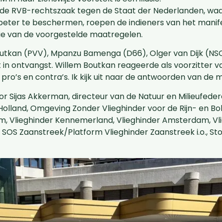
 de RVB-rechtszaak tegen de Staat der Nederlanden, waar
ter te beschermen, roepen de indieners van het manife
tie van de voorgestelde maatregelen.
tkan (PVV), Mpanzu Bamenga (D66), Olger van Dijk (N
in ontvangst. Willem Boutkan reageerde als voorzitter v
ro’s en contra’s. Ik kijk uit naar de antwoorden van de mi
or Sijas Akkerman, directeur van de Natuur en Milieufed
-Holland, Omgeving Zonder Vlieghinder voor de Rijn- en B
m, Vlieghinder Kennemerland, Vlieghinder Amsterdam, Vl
SOS Zaanstreek/Platform Vlieghinder Zaanstreek i.o., 