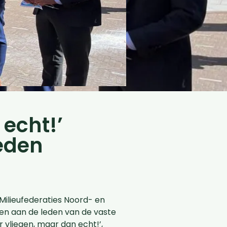
 echt!’
eden
ilieufederaties Noord- en
n aan de leden van de vaste
 vliegen, maar dan echt!’,