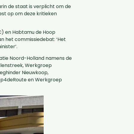
in de staat is verplicht om de
st op om deze kritieken
SC) en Habtamu de Hoop
an het commissiedebat: ‘Het
nister’.
eratie Noord-Holland namens de
ollenstreek, Werkgroep
ieghinder Nieuwkoop,
Stop4deRoute en Werkgroep