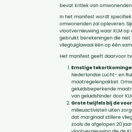
bevat kritiek van omwonenden e
In het manifest wordt specifie
omwonenden zal opleveren. Sija
vlootvernieuwing waar KLM op 
gebruikt berekeningen die niet
vliegtuiglawaai één op één sam
Het manifest geeft daarvoor tw
Ernstige tekortkominge
Nederlandse Lucht- en Rui
maatregelenpakket. Omwon
geluidsbeperkende maatre
van geluidshinder door KLM
Grote twijfels bij de v
milieuactivisten uiten zor
dat marginaal stillere vlie
zoals de afgelopen 20 jaa
vlootvernieuwing die de KLM