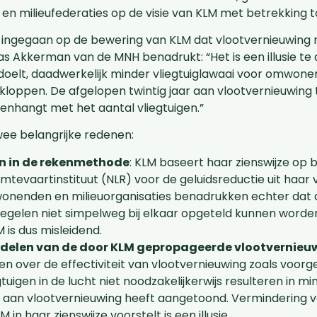
n milieufederaties op de visie van KLM met betrekking to
k ingegaan op de bewering van KLM dat vlootvernieuwing m
s Akkerman van de MNH benadrukt: “Het is een illusie te
doelt, daadwerkelijk minder vliegtuiglawaai voor omwone
 kloppen. De afgelopen twintig jaar aan vlootvernieuwing
enhangt met het aantal vliegtuigen.”
ee belangrijke redenen:
n in de rekenmethode
: KLM baseert haar zienswijze op
mtevaartinstituut (NLR) voor de geluidsreductie uit haar
enden en milieuorganisaties benadrukken echter dat de
gelen niet simpelweg bij elkaar opgeteld kunnen worde
 is dus misleidend.
oordelen van de door KLM gepropageerde vlootvernieu
gen over de effectiviteit van vlootvernieuwing zoals voorg
gtuigen in de lucht niet noodzakelijkerwijs resulteren in m
r aan vlootvernieuwing heeft aangetoond. Vermindering v
 in haar zienswijze voorstelt is een illusie.