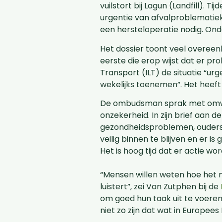
vuilstort bij Lagun (Landfill). T
urgentie van afvalproblematiek
een hersteloperatie nodig. On
Het dossier toont veel overeen
eerste die erop wijst dat er pr
Transport (ILT) de situatie “urg
wekelijks toenemen”. Het heeft 
De ombudsman sprak met omwon
onzekerheid. In zijn brief aan
gezondheidsproblemen, ouders 
veilig binnen te blijven en er i
Het is hoog tijd dat er actie 
“Mensen willen weten hoe het me
luistert”, zei Van Zutphen bij de
om goed hun taak uit te voeren
niet zo zijn dat wat in Europee