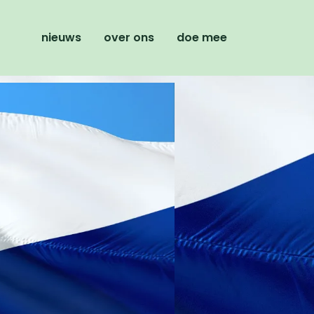
nieuws
over ons
doe mee