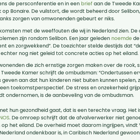
ijdens de persconferentie en in een
brief
aan de Tweede Ka
 op Bonaire. De vuilstort, die wordt beheerd door Selib
danks zorgen van omwonenden gebeurt er niks.
komsten met de weeffouten die wij in Nederland zien. De
oblemen zijn rondom Selibon. Een jaar geleden
noemde
de 
ent en zorgwekkend”. De toezichter stelde destijds dat “de 
echter nog niet geleid tot concrete acties op het eiland.
enden die zich ernstige zorgen maken over de rook, s
 de Tweede Kamer schrijft de ombudsman: “Ondertussen e
geven aan dat hun kinderen niet buiten kunnen spelen,
s geen toekomstperspectief. De stress en onzekerheid grijp
wordt ondernomen, is de aanbeveling van de ombudsman.
t hun gezondheid gaat, dat is een terechte vraag. Het is
NOS
. De omroep schrijft dat de afvalverwerker niet gen
 op het eiland. De overheid moet daarom ingrijpen, vind
s Nederland ondenkbaar is, in Caribisch Nederland gewoon