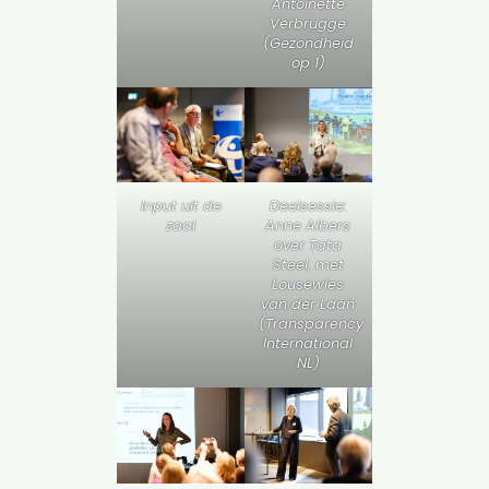
Antoinette
Verbrugge
(Gezondheid
op 1)
Deelsessie:
Input uit de
Anne Albers
zaal
over Tata
Steel, met
Lousewies
van der Laan
(Transparency
International
NL)