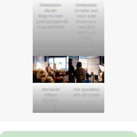
Deelsessie:
Deelsessie:
Marijn
Anneke van
Kingma over
Veen over
bestrijdingsmiddelen
Chemours,
in de lelieteelt
met Rob
Buurman
(Fair
Resource
Foundation)
Het opstellen
Kamerlid
van de motie
Willem
Boutkan
(PVV)
Samenwerkingen