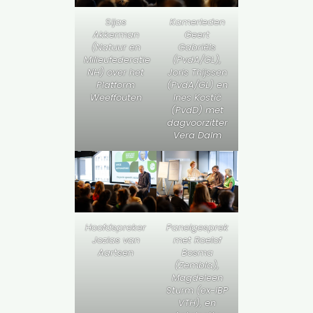
Sijas
Kamerleden
Akkerman
Geert
(Natuur en
Gabriëls
Milieufederatie
(PvdA/GL),
NH) over het
Joris Thijssen
Platform
(PvdA/GL) en
Weeffouten
Ines Kostić
(PvdD) met
dagvoorzitter
Vera Dalm
Hoofdspreker
Panelgesprek
Jozias van
met Roelof
Aartsen
Bosma
(Zembla),
Magdeleen
Sturm (ex-IBP
VTH), en