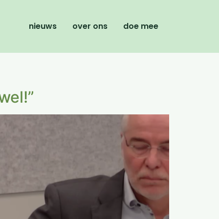
nieuws
over ons
doe mee
wel!”